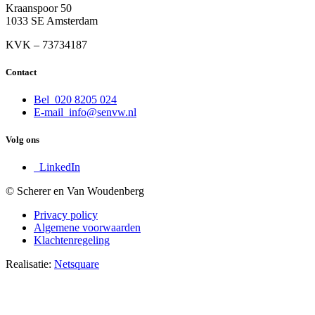
Kraanspoor 50
1033 SE Amsterdam
KVK – 73734187
Contact
Bel
020 8205 024
E-mail
info@senvw.nl
Volg ons
LinkedIn
© Scherer en Van Woudenberg
Privacy policy
Algemene voorwaarden
Klachtenregeling
Realisatie:
Netsquare