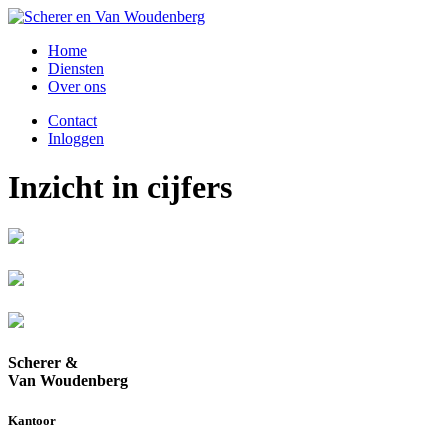
Home
Diensten
Over ons
Contact
Inloggen
Inzicht in cijfers
Scherer &
Van Woudenberg
Kantoor